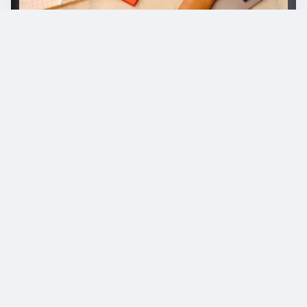
🇨🇭 Suisse : la LTr recommande des
systèmes numériques
En Suisse, la
loi sur le travail (LTr)
réglemente
l'obligation d'enregistrement - mais jusqu'à présent
uniquement pour les heures supplémentaires
. Il
n'existe pas encore d'obligation numérique générale.
Mais le
SECO (Secrétariat d'État à l'économie)
recommande
des systèmes numériques
pour garantir
une documentation sans faille.
Actuellement, des discussions sont en cours pour
étendre l'obligation à
toutes les heures de travail
,
comme dans l'UE. En outre,
les cantons
peuvent édicter
leurs propres directives
. En cas d'infraction, les