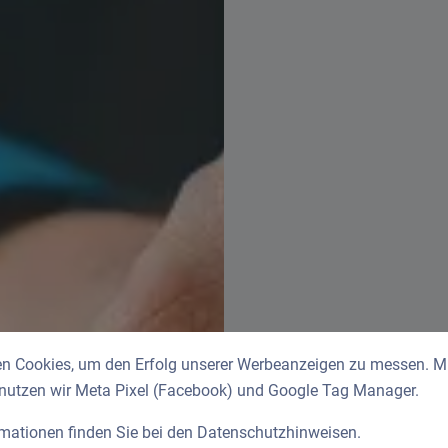
n Cookies, um den Erfolg unserer Werbeanzeigen zu messen. Mit
 nutzen wir Meta Pixel (Facebook) und Google Tag Manager.
rmationen finden Sie bei den
Datenschutzhinweisen
.