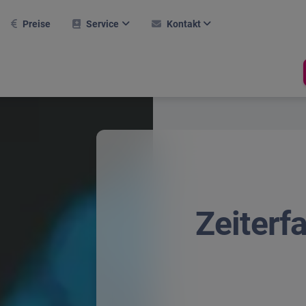
Preise
Service
Kontakt
AQ
Kontaktformular
Weitere Module
rsteinrichtung
Karriere
Hallentool
ktuelle Webinare
Support
Raumverwaltung
Buchungssystem
eferenzen
Newsletter
Termine
obiler Einsatz
Über Uns
Prüfprotokoll
asksymbol
Zeiterf
Compliance
line-Hilfe
rlaubsrechner
hop
Stechuhr