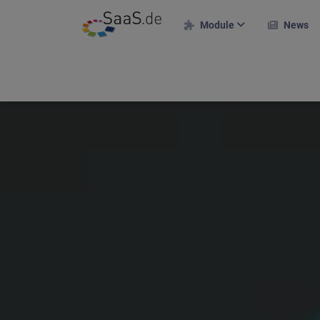
Module
News
F
HR-Module
E
Personalakte
A
Zeiterfassung
Urlaubsverwaltung
R
Projekte & Kunden
M
Projekteinsatzplan
T
Reisekosten
On
Bewerberportal
U
Schichtplan
S