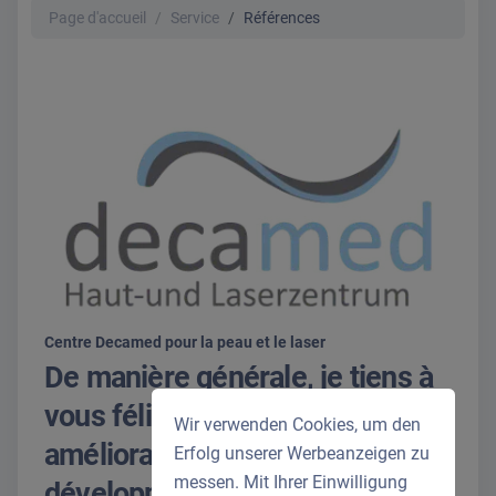
Page d'accueil
Service
Références
Centre Decamed pour la peau et le laser
De manière générale, je tiens à
vous féliciter pour les
Wir verwenden Cookies, um den
améliorations et les
Erfolg unserer Werbeanzeigen zu
messen. Mit Ihrer Einwilligung
développements constants.