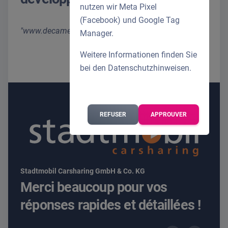
nutzen wir Meta Pixel
(Facebook) und Google Tag
www.decamed.ch
Manager.
Weitere Informationen finden Sie
bei den
Datenschutzhinweisen
.
REFUSER
APPROUVER
Stadtmobil Carsharing GmbH & Co. KG
Merci beaucoup pour vos
réponses rapides et détaillées !