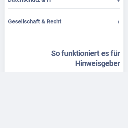
Gesellschaft & Recht
So funktioniert es für
Hinweisgeber
Hinweisgeber können Meldungen anonym oder
namentlich abgeben – direkt über eine
benutzerfreundliche, verschlüsselte Eingabemaske.
Es sind keine Vorkenntnisse oder Logins
notwendig.
Anhänge sicher hochladen; der Fortschritt kann mit