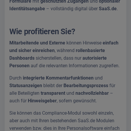
Formulare
mit
geschützten Zugängen
und
optionaler
Identitätsangabe
– vollständig digital über
SaaS.de
.
Wie profitieren Sie?
Mitarbeitende und Externe
können Hinweise
einfach
und sicher einreichen
, während
rollenbasierte
Dashboards
sicherstellen, dass nur
autorisierte
Personen
auf die relevanten Informationen zugreifen.
Durch
integrierte Kommentarfunktionen
und
Statusanzeigen
bleibt der
Bearbeitungsprozess
für
alle Beteiligten
transparent
und
nachvollziehbar
–
auch für
Hinweisgeber
, sofern gewünscht.
Sie können das Compliance-Modul sowohl einzeln,
aber auch mit Ihren bestehenden SaaS.de Modulen
verwenden bzw. dies in Ihre Personalsoftware einfach