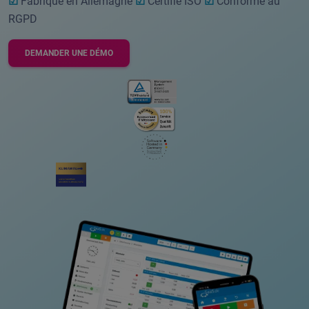
☑
Fabriqué en Allemagne
☑
Certifié ISO
☑
Conforme au
RGPD
DEMANDER UNE DÉMO