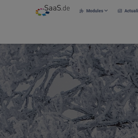
Modules
Actual
Modules RH
Dossier personnel
Saisie des temps
Gestion des congés
Projets & clients
Plan de déploiement du
projet
Frais de voyage
Portail des candidats
Plan d'équipes