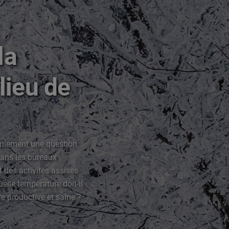
la
lieu de
seulement une question
 Dans les bureaux
des activités assises
uelle température doit-il
re productive et saine ?