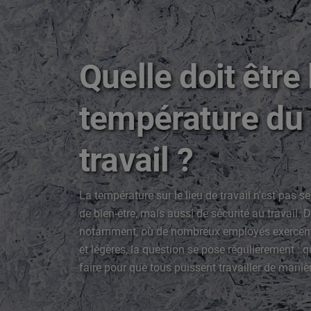
Quelle doit être 
température du 
travail ?
La température sur le lieu de travail n'est pas 
de bien-être, mais aussi de sécurité au travail.
notamment, où de nombreux employés exercent 
et légères, la question se pose régulièrement : q
faire pour que tous puissent travailler de maniè