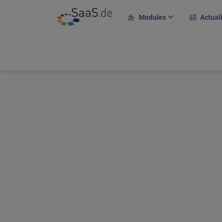
Modules
Actual
Modules RH
Dossier personnel
Saisie des temps
Gestion des congés
Projets & clients
Plan de déploiement du
projet
Frais de voyage
Portail des candidats
Plan d'équipes