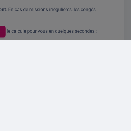
ent
. En cas de missions irrégulières, les congés
le calcule pour vous en quelques secondes :
ata
:
congés
.