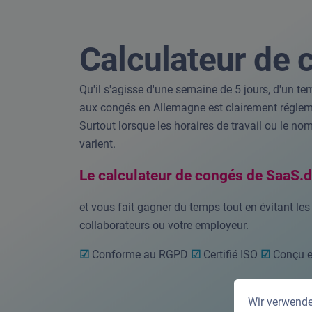
Calculateur de 
Qu'il s'agisse d'une semaine de 5 jours, d'un temp
aux congés en Allemagne est clairement réglemen
Surtout lorsque les horaires de travail ou le n
varient.
Le calculateur de congés de SaaS.d
et vous fait gagner du temps tout en évitant les
collaborateurs ou votre employeur.
☑
Conforme au RGPD
☑
Certifié ISO
☑
Conçu e
Wir verwende