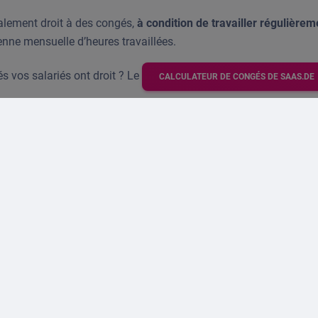
lement droit à des congés,
à condition de travailler régulièrem
nne mensuelle d’heures travaillées.
 vos salariés ont droit ? Le
CALCULATEUR DE CONGÉS DE SAAS.DE
ob : voici les particularités
e travail hebdomadaires fixes
, les congés sont calculés
au pror
aine
(sur une base de 5 jours) → 20 jours × (4/5) =
16 jours de 
és sont calculés en
heures
:
 / 40) × 20 jours × 8 heures =
congés en heures
.