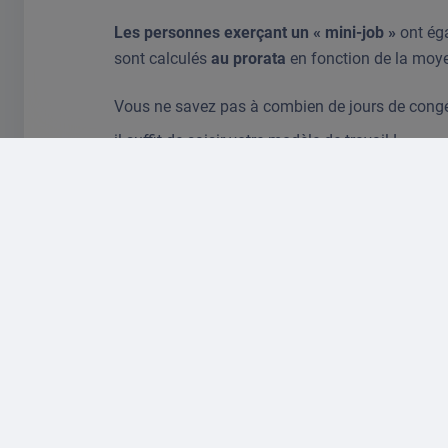
Les personnes exerçant un « mini-job »
ont éga
sont calculés
au prorata
en fonction de la moye
Vous ne savez pas à combien de jours de congés
il suffit de saisir votre modèle de travail !
Temps partiel et mini-j
Dans le cas d'un temps partiel avec
des jours d
Exemple :
pour
4 jours de travail par sem
Si le temps de travail varie en
heures
, les cong
Formule :
(heures de travail hebdomadaires