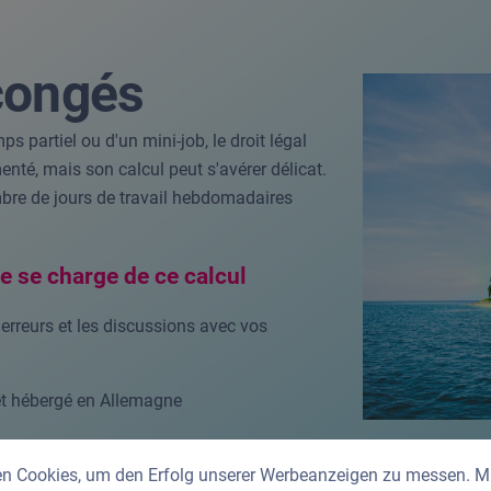
congés
s partiel ou d'un mini-job, le droit légal
té, mais son calcul peut s'avérer délicat.
ombre de jours de travail hebdomadaires
e se charge de ce calcul
 erreurs et les discussions avec vos
t hébergé en Allemagne
n Cookies, um den Erfolg unserer Werbeanzeigen zu messen. Mit