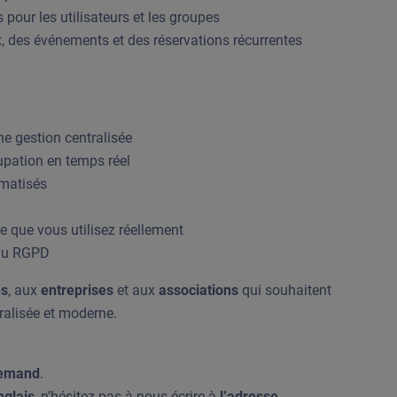
 pour les utilisateurs et les groupes
, des événements et des réservations récurrentes
e gestion centralisée
upation en temps réel
omatisés
e que vous utilisez réellement
 du RGPD
es
, aux
entreprises
et aux
associations
qui souhaitent
ralisée et moderne.
lemand
.
nglais
, n’hésitez pas à nous écrire à
l’adresse