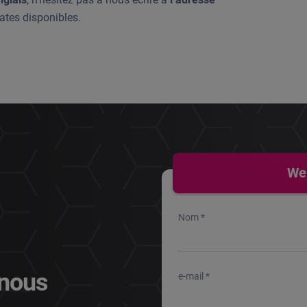
tes disponibles.
We
Nom *
 nous
e-mail *