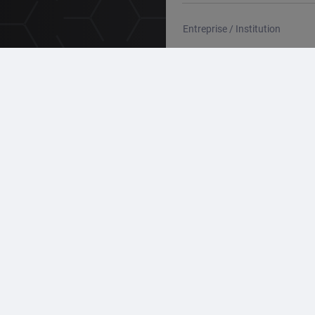
Entreprise / Institution
Date *
 Otto
Date souhaitée
-8
 à 16 h
Téléphone
S'IN
WE