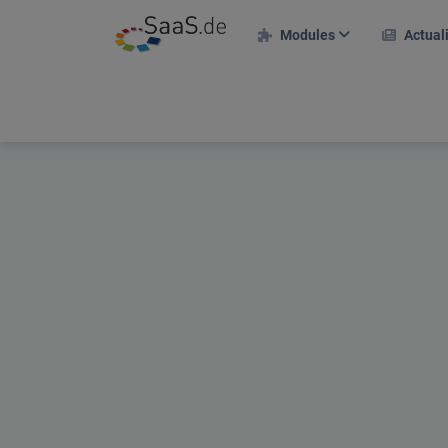
Modules
Actual
Modules RH
Dossier personnel
Saisie des temps
Gestion des congés
Projets & clients
Plan de déploiement du
projet
Frais de voyage
Portail des candidats
Plan d'équipes