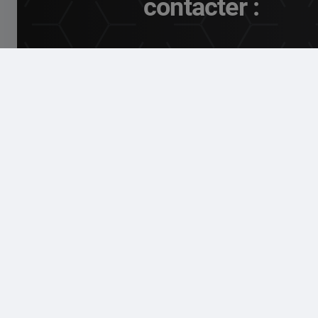
contacter :
EGOTEC AG
81, rue du comte palatin
74821 Mosbach
+49 6261 84694
Du lundi au jeudi : de 8 h
Vend. : de 8 h à 15 h 30