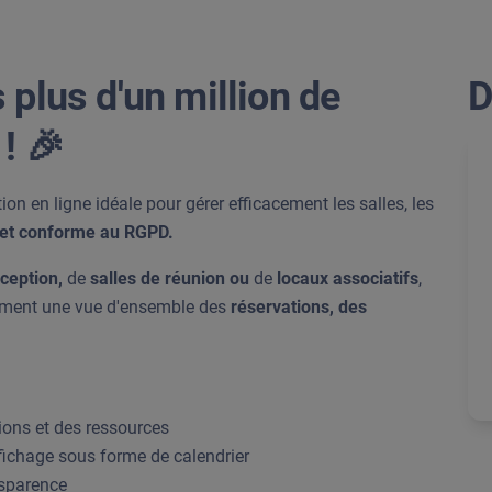
 plus d'un million de
D
! 🎉
tion en ligne idéale pour gérer efficacement les salles, les
e et conforme au RGPD.
éception,
de
salles de réunion ou
de
locaux associatifs
,
oment une vue d'ensemble des
réservations, des
ions et des ressources
ffichage sous forme de calendrier
nsparence