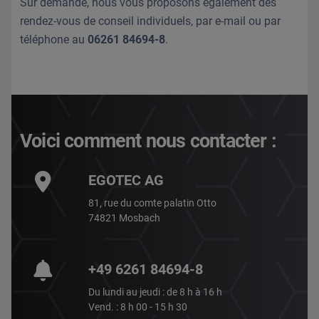
Sur demande, nous vous proposons également des
rendez-vous de conseil individuels, par e-mail ou par
téléphone au
06261 84694-8
.
Voici comment nous contacter :
EGOTEC AG
81, rue du comte palatin Otto
74821 Mosbach
+49 6261 84694-8
Du lundi au jeudi : de 8 h à 16 h
Vend. : 8 h 00 - 15 h 30