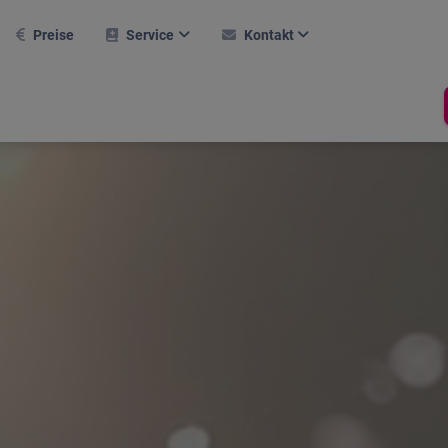
Preise
Service
Kontakt
AQ
Kontaktformular
Weitere Module
rsteinrichtung
Karriere
Hallentool
ktuelle Webinare
Support
Raumverwaltung
Buchungssystem
eferenzen
Newsletter
Termine
obiler Einsatz
Über Uns
Prüfprotokoll
asksymbol
Compliance
line-Hilfe
rlaubsrechner
hop
Stechuhr