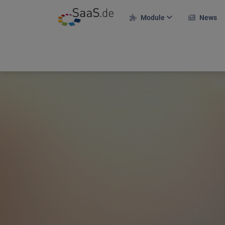
Module
News
F
HR-Module
E
Personalakte
A
Zeiterfassung
Urlaubsverwaltung
R
Projekte & Kunden
M
Projekteinsatzplan
T
Reisekosten
On
Bewerberportal
U
Schichtplan
S