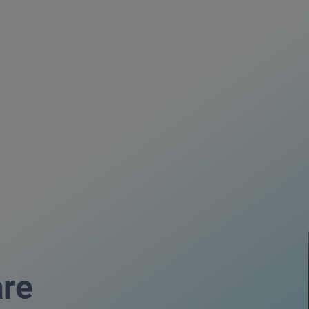
RFID Chip
are