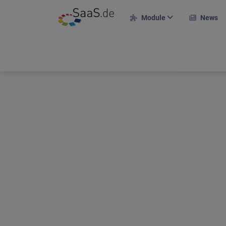
Module
News
F
HR-Module
E
Personalakte
A
Zeiterfassung
Urlaubsverwaltung
R
Projekte & Kunden
M
Projekteinsatzplan
T
Reisekosten
On
Bewerberportal
U
Schichtplan
S