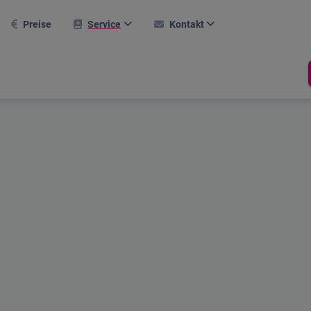
Preise
Service
Kontakt
AQ
Kontaktformular
Weitere Module
rsteinrichtung
Karriere
Hallentool
ktuelle Webinare
Support
Raumverwaltung
Buchungssystem
eferenzen
Newsletter
Termine
obiler Einsatz
Über Uns
Prüfprotokoll
asksymbol
Compliance
line-Hilfe
rlaubsrechner
hop
Stechuhr