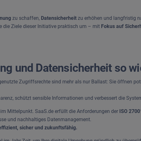
dnung
zu schaffen,
Datensicherheit
zu erhöhen und langfristig n
ie Ziele dieser Initiative praktisch um – mit
Fokus auf Sicherh
ng und Datensicherheit so wi
genutzte Zugriffsrechte sind mehr als nur Ballast: Sie öffnen p
arenz, schützt sensible Informationen und verbessert die Syst
im Mittelpunkt. SaaS.de erfüllt die Anforderungen der
ISO 27001
zesse und nachhaltiges Datenmanagement.
effizient, sicher und zukunftsfähig.
 im Jahr Zeit, um Ihre digitale Umgebung gründlich zu überprü