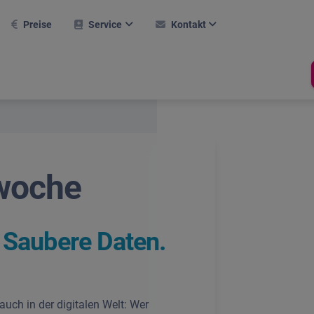
Preise
Service
Kontakt
AQ
Kontaktformular
Weitere Module
rsteinrichtung
Karriere
Hallentool
ktuelle Webinare
Support
Raumverwaltung
Buchungssystem
eferenzen
Newsletter
rwoche
Termine
obiler Einsatz
Über Uns
Prüfprotokoll
asksymbol
Compliance
 Saubere Daten.
line-Hilfe
rlaubsrechner
hop
Stechuhr
 auch in der digitalen Welt: Wer