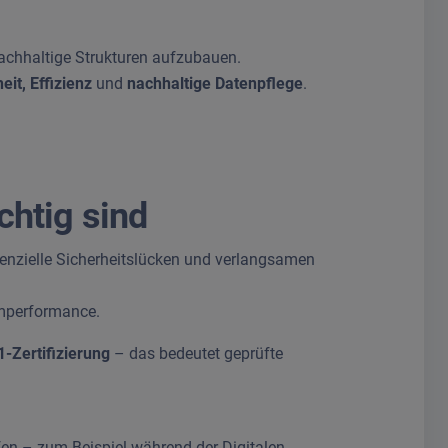
achhaltige Strukturen aufzubauen.
eit, Effizienz
und
nachhaltige Datenpflege
.
chtig sind
otenzielle Sicherheitslücken und verlangsamen
emperformance.
-Zertifizierung
– das bedeutet geprüfte
fen – zum Beispiel während der Digitalen