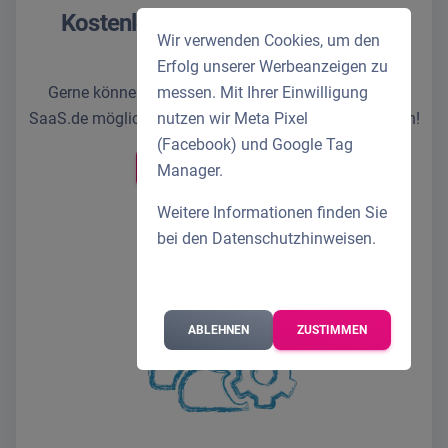
Kostenloses Beratungsgespräch
Wir verwenden Cookies, um den
vereinbaren
Erfolg unserer Werbeanzeigen zu
messen. Mit Ihrer Einwilligung
Gerne können wir telefonisch besprechen, was mit
nutzen wir Meta Pixel
SaaS.de möglich ist und wie wir Ihren Bedarf abdecken!
(Facebook) und Google Tag
Manager.
KONTAKT AUFNEHMEN
Weitere Informationen finden Sie
bei den
Datenschutzhinweisen
.
ABLEHNEN
ZUSTIMMEN