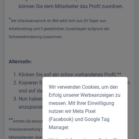
können Sie dem Mitarbeiter das Profil zuordnen.
*
Der Urlaubsanspruch im Bild setzt sich aus 30 Tagen aus
Arbeitsvertrag und 5 gesetzlichen Zusatztagen aufgrund der
Schwerbehinderung zusammen.
Alternativ:
Klicken Sie auf ein schon vorhandenes Profil.**
Kopieren Sie das Profil, indem Sie das Profil öffnen
Wir verwenden Cookies, um den
und auf das Kopier-Symbol oben klicken.
Erfolg unserer Werbeanzeigen zu
Nun haben Sie nur den Urlaubsanspruch
messen. Mit Ihrer Einwilligung
anzupassen.
nutzen wir Meta Pixel
(Facebook) und Google Tag
**
Achten Sie darauf, dass die Einstellungen außerhalb der
Manager.
Urlaubsverwaltung mit den Anforderungen des betreffenden
Mitarbeitenden übereinstimmen.