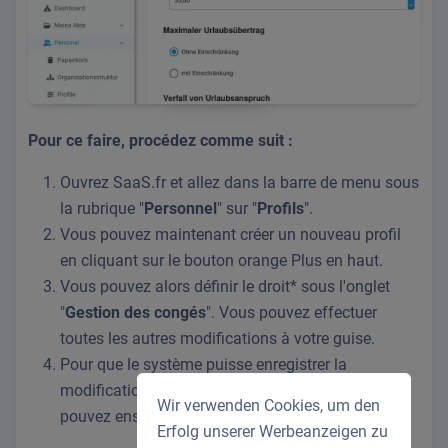
Pour ce faire, procédez comme suit :
Ouvrez SaaS.fr et allez dans la barre de menu sous
la rubrique "
Personnel
" sur "
Profils
".
Vous pouvez maintenant créer un nouveau profil
en cliquant sur le bouton orange Plus en haut.
Vous pouvez alors définir le droit* sous l'onglet
"
Gestion des congés
". Vous pouvez effectuer
toutes les autres modifications à votre guise.
Pour que le système puisse enregistrer la
modification, n'oubliez pas de sauvegarder. Vous
Wir verwenden Cookies, um den
pouvez ensuite attribuer le profil au salarié.
Erfolg unserer Werbeanzeigen zu