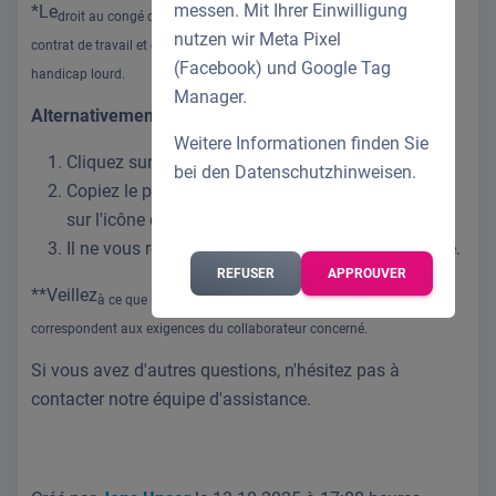
messen. Mit Ihrer Einwilligung
*Le
droit au congé dans l'image se compose de 30 jours issus du
nutzen wir Meta Pixel
contrat de travail et de 5 jours supplémentaires légaux en raison du
(Facebook) und Google Tag
handicap lourd.
Manager.
Alternativement :
Weitere Informationen finden Sie
Cliquez sur un profil déjà existant*.
bei den
Datenschutzhinweisen
.
Copiez le profil en ouvrant le profil et en cliquant
sur l'icône de copie en haut.
Il ne vous reste plus qu'à adapter le droit au congé.
REFUSER
APPROUVER
**Veillez
à ce que les paramètres en dehors de la gestion des congés
correspondent aux exigences du collaborateur concerné.
Si vous avez d'autres questions, n'hésitez pas à
contacter notre
équipe d'assistance
.