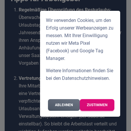
Regelmäßige Überprüfung des Resturlaubs:
Überwachen Sie kontinuierlich die verbleibenden
Wir verwenden Cookies, um den
Urlaubstage Ihrer Mitarbeiter, insbesondere gegen
Erfolg unserer Werbeanzeigen zu
Jahresende. So stellen Sie sicher, dass Mitarbeiter
messen. Mit Ihrer Einwilligung
ihren Anspruch wahrnehmen und vermeiden eine
nutzen wir Meta Pixel
Anhäufung von Resturlaub. Nutzen Sie dazu
(Facebook) und Google Tag
unser SaaS.de Tool, um die gesetzlichen
Manager.
Vorgaben zum
Resturlaub
zu erfüllen.
Weitere Informationen finden Sie
bei den
Datenschutzhinweisen
.
Vertretungsregelungen festlegen:
Ihre Mitarbeiter sollten vor Antritt ihres Urlaubs
eine Vertretung benennen. Dies kann durch eine
verpflichtende Angabe bei der
ABLEHNEN
ZUSTIMMEN
Urlaubsantragsstellung in Ihrem
Verwaltungssystem erfolgen (
bei SaaS.de
einstellbar
). So bleibt die Arbeitslast verteilt und