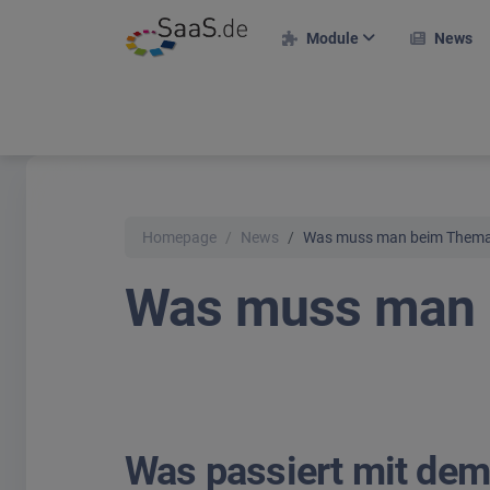
Module
News
F
HR-Module
E
Personalakte
A
Zeiterfassung
Homepage
News
Was muss man beim Thema 
Urlaubsverwaltung
R
Was muss man 
Projekte & Kunden
M
Projekteinsatzplan
T
Reisekosten
On
Bewerberportal
U
Schichtplan
S
Was passiert mit dem