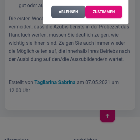
gut oder auch nicht gut gelaufen ist.
ABLEHNEN
ZUSTIMMEN
Die ersten Wochen sind sehr wichtig. Möchten Sie
vermeiden, dass die Azubis bereits in der Probezeit das
Handtuch werfen, müssen Sie deutlich zeigen, wie
wichtig sie Ihnen sind. Zeigen Sie auch immer wieder
die Möglichkeiten auf, die innerhalb Ihres Betriebs nach
der Ausbildung auf den/die Auszubildende/n wartet.
Erstellt von
Tagliarina Sabrina
am 07.05.2021 um
12:00 Uhr