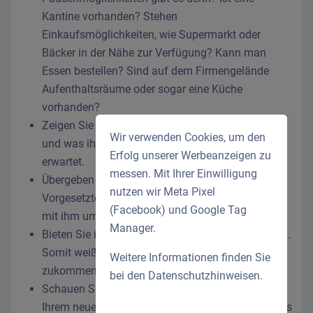
Kantine vorhanden? Stehen
Einkaufsmöglichkeiten, wie Supermarkt oder
Bäcker in der Nähe zur Verfügung? Kann man
Essen bestellen? Sind auf dem Firmengelände
Aufenthaltsräume oder sogar eine Küche
vorhanden?
Zeigen Sie dem neuen Azubi seinen Arbeitsplatz
Wir verwenden Cookies, um den
und was ihn in den ersten Tagen an Aufgaben
Erfolg unserer Werbeanzeigen zu
erwartet.
messen. Mit Ihrer Einwilligung
Übergeben Sie den Azubi an den jeweiligen
nutzen wir Meta Pixel
Vorgesetzten oder Paten, der sich am ersten Tag
(Facebook) und Google Tag
mit ihm um die Ersteinweisung kümmert.
Manager.
Bieten Sie ihm auf jeden Fall Ihre Verfügbarkeit an.
Somit weiß er, dass er bei Fragen auf Sie
Weitere Informationen finden Sie
zukommen kann.
bei den
Datenschutzhinweisen
.
Schauen Sie ruhig in der ersten Woche öfter nach
Ihrem neuen Azubi und fragen Sie, was bisher alles