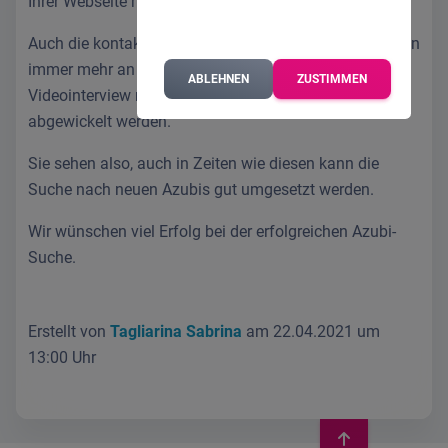
Ihrer Webseite mit einem Bewerbungsformular.
Auch die kontaktlosen Bewerbungsgespräche gewinnen
immer mehr an Zuspruch und können einfach über ein
ABLEHNEN
ZUSTIMMEN
Videointerview mit einer Videotelefonsoftware
abgewickelt werden.
Sie sehen also, auch in Zeiten wie diesen kann die
Suche nach neuen Azubis gut umgesetzt werden.
Wir wünschen viel Erfolg bei der erfolgreichen Azubi-
Suche.
Erstellt von
Tagliarina Sabrina
am 22.04.2021 um
13:00 Uhr