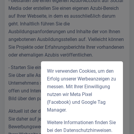
- Gestalten Sie einen eigenen Azubi-Account auf Social
Media oder erstellen Sie einen eigenen Azubi-Bereich
auf Ihrer Webseite, in dem es ausschließlich darum
geht. Inhaltlich führen Sie die
Ausbildungsanforderungen und Inhalte der von Ihnen
angebotenen Ausbildungsstellen auf. Vielleicht können
Sie Projekte oder Erfahrungsberichte Ihrer vorhandenen
oder ehemaligen Azubis veröffentlichen.
- Starten Sie eine Youtube- oder Podcast-Reihe, in der
Wir verwenden Cookies, um den
Sie über alle Aspekte der Ausbildungsberufe Ihres
Erfolg unserer Werbeanzeigen zu
Unternehmens sprechen. So bleiben wenige Fragen
messen. Mit Ihrer Einwilligung
offen und Interessenten können sich ein ausführliches
nutzen wir Meta Pixel
Bild über den passenden Beruf bei Ihnen machen.
(Facebook) und Google Tag
Manager.
Aktuell ist der digitale Weg fast unumgänglich. Bieten
Sie daher auf jeden Fall die Möglichkeit des digitalen
Weitere Informationen finden Sie
Bewerbungsweges an. Ob per E-Mail oder direkt auf
bei den
Datenschutzhinweisen
.