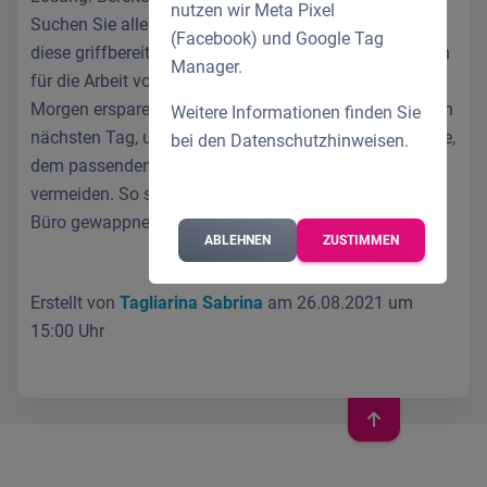
nutzen wir Meta Pixel
Suchen Sie alle Unterlagen zusammen und stellen Sie
(Facebook) und Google Tag
diese griffbereit an Ihre Tür. Bereiten Sie auch Ihr Essen
Manager.
für die Arbeit vor, sodass Sie sich diesen Stress am
Morgen ersparen. Richten Sie sich Ihre Kleidung für den
Weitere Informationen finden Sie
nächsten Tag, um die Suche nach der passenden Bluse,
bei den
Datenschutzhinweisen
.
dem passenden Hemd oder der passenden Hose zu
vermeiden. So sind Sie optimal für Ihre Rückkehr ins
Büro gewappnet!
ABLEHNEN
ZUSTIMMEN
Erstellt von
Tagliarina Sabrina
am 26.08.2021 um
15:00 Uhr