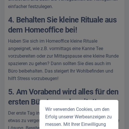
einfacher festzulegen.
4. Behalten Sie kleine Rituale aus
dem Homeoffice bei!
Haben Sie sich im Homeoffice kleine Rituale
angeeignet, wie z.B. vormittags eine Kanne Tee
vorzubereiten oder zur Mittagspause eine kleine Runde
spazieren zu gehen? Dann sollten Sie dies auch im
Büro beibehalten. Das steigert Ihr Wohlbefinden und
hilft Stress vorzubeugen!
5. Am Vorabend wird alles für den
ersten Bürotag vorbereitet!
Wir verwenden Cookies, um den
Der erste Tag im Büro steht an und Sie haben Angst
Erfolg unserer Werbeanzeigen zu
etwas zu vergessen? Hierfür gibt es eine ganz einfache
messen. Mit Ihrer Einwilligung
Lösung. Bereiten Sie alles fürs Büro am Vorabend vor.