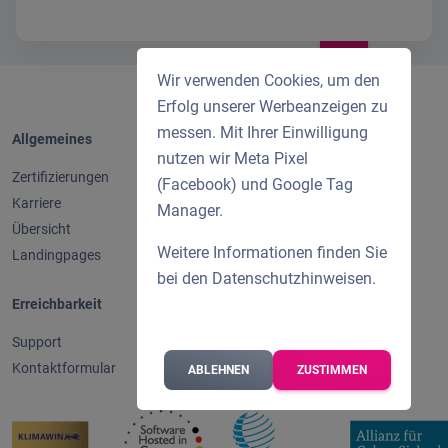
Wir verwenden Cookies, um den
Erfolg unserer Werbeanzeigen zu
messen. Mit Ihrer Einwilligung
Allgemeines
Rechtliches
nutzen wir Meta Pixel
Zertifizierungen
Impressum
(Facebook) und Google Tag
Karriere
Datenschutz
Manager.
Übersicht
Weitere Informationen finden Sie
Landingpages
bei den
Datenschutzhinweisen
.
Erreichbarkeit
Support
Kontaktformular
ABLEHNEN
ZUSTIMMEN