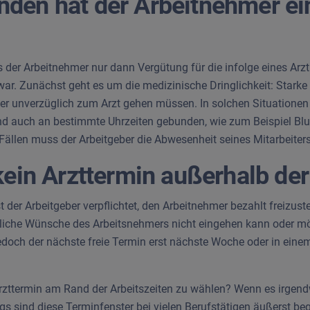
den hat der Arbeitnehmer ein
 der Arbeitnehmer nur dann Vergütung für die infolge eines Arz
ar. Zunächst geht es um die medizinische Dringlichkeit: Starke 
 unverzüglich zum Arzt gehen müssen. In solchen Situationen ist
sind auch an bestimmte Uhrzeiten gebunden, wie zum Beispiel B
n Fällen muss der Arbeitgeber die Abwesenheit seines Mitarbeiter
ein Arzttermin außerhalb der A
der Arbeitgeber verpflichtet, den Arbeitnehmer bezahlt freizustel
nliche Wünsche des Arbeitsnehmers nicht eingehen kann oder mö
edoch der nächste freie Termin erst nächste Woche oder in einem
n Arzttermin am Rand der Arbeitszeiten zu wählen? Wenn es irgen
dings sind diese Terminfenster bei vielen Berufstätigen äußerst b