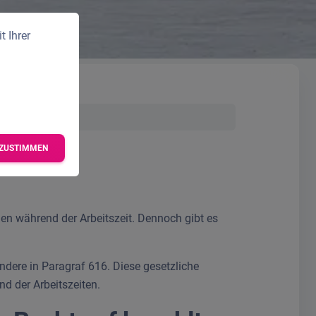
 Ihrer
ZUSTIMMEN
en während der Arbeitszeit. Dennoch gibt es
ndere in Paragraf 616. Diese gesetzliche
nd der Arbeitszeiten.