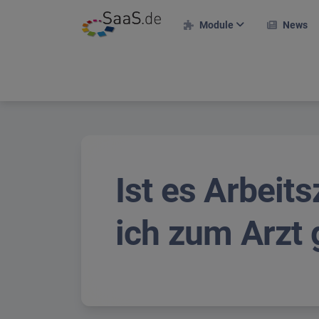
Module
News
F
HR-Module
E
Personalakte
A
Zeiterfassung
Urlaubsverwaltung
R
Ist es Arbeit
Projekte & Kunden
M
Projekteinsatzplan
T
ich zum Arzt
Reisekosten
On
Bewerberportal
U
Schichtplan
S