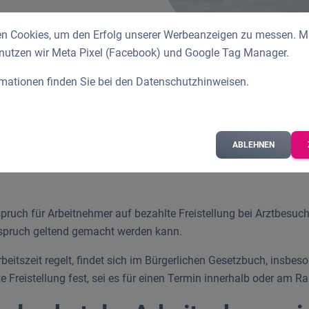
n Cookies, um den Erfolg unserer Werbeanzeigen zu messen. Mit
 nutzen wir Meta Pixel (Facebook) und Google Tag Manager.
rmationen finden Sie bei den
Datenschutzhinweisen
.
 zum Arzt gehe?
ABLEHNEN
ruch für Arbeitnehmer auf bezahlte Freistellung bei Arztbesuch
nspruch geltend gemacht werden kann.
itszeit regelt, findet sich im Bürgerlichen Gesetzbuch, insbeso
 Freistellung fest, sei es für einen Termin innerhalb oder am Ra