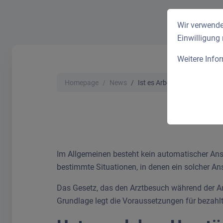
Wir verwende
Einwilligung
Weitere Info
Homepage
News
Ist es Arbeitszeit wenn ich
Im Allgemeinen besteht kein automatischer Ansp
bestimmte Situationen, in denen ein solcher A
Das Gesetz, das den Arztbesuch während der Arbe
Grundlage legt die Voraussetzungen für bezahlte