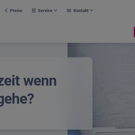
Preise
Service
Kontakt
AQ
Kontaktformular
Weitere Module
rsteinrichtung
Karriere
Hallentool
ktuelle Webinare
Support
Raumverwaltung
Buchungssystem
eferenzen
Newsletter
szeit wenn
Termine
obiler Einsatz
Über Uns
Prüfprotokoll
asksymbol
 gehe?
Compliance
line-Hilfe
rlaubsrechner
hop
Stechuhr