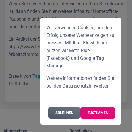
Wenn Sie dieses Thema interessiert und für Sie relevant
ist, dann finden Sie hier weitere Infos zur Homeoffice-
Pauschale und Ratschläge zur Kostenrechnung rund
ums Homeoffice.
Wir verwenden Cookies, um den
Erfolg unserer Werbeanzeigen zu
Ein Artikel der Stiftung Warentest:
messen. Mit Ihrer Einwilligung
https://www.test.de/Steuererklaerung-Haeusliches-
nutzen wir Meta Pixel
Arbeitszimmer-absetzen-5230729-0/
(Facebook) und Google Tag
Manager.
Erstellt von
Tagliarina Sabrina
am 25.06.2021 um
Weitere Informationen finden Sie
12:00 Uhr
bei den
Datenschutzhinweisen
.
ABLEHNEN
ZUSTIMMEN
Allgemeines
Rechtliches