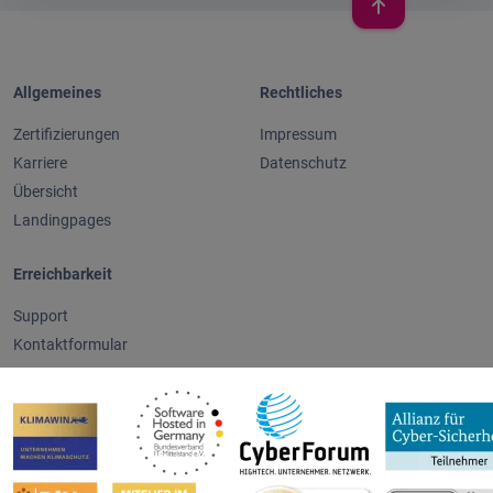
Allgemeines
Rechtliches
Zertifizierungen
Impressum
Karriere
Datenschutz
Übersicht
Landingpages
Erreichbarkeit
Support
Kontaktformular