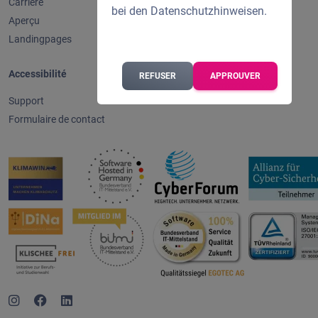
Carrière
Protection des données
bei den
Datenschutzhinweisen
.
Aperçu
Landingpages
Accessibilité
REFUSER
APPROUVER
Support
Formulaire de contact