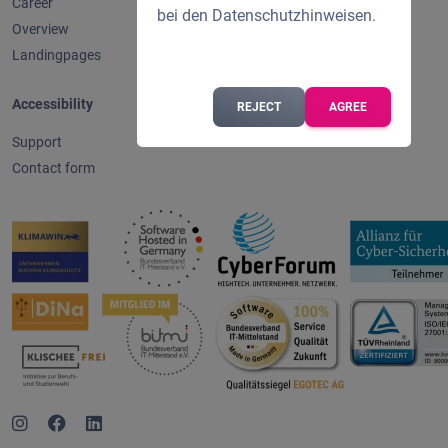
Career
Privacy policy
bei den
Datenschutzhinweisen
.
Overview
Landingpages
Accessibility
REJECT
AGREE
Support
Contact form