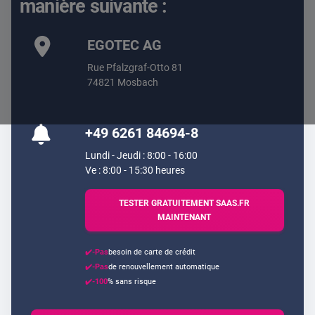
manière suivante :
EGOTEC AG
Rue Pfalzgraf-Otto 81
74821 Mosbach
+49 6261 84694-8
Lundi - Jeudi : 8:00 - 16:00
Ve : 8:00 - 15:30 heures
TESTER GRATUITEMENT SAAS.FR
MAINTENANT
✔️-Pas
besoin de carte de crédit
✔️-Pas
de renouvellement automatique
✔️-100
% sans risque