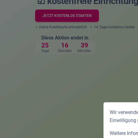
☑ kostenfreie Einrichtung
JETZT KOSTENLOS STARTEN
✓ Keine Kreditkarte erforderlich · ✓ 14 Tage kostenlos testen
Diese Aktion endet in
25
16
39
Tage
Stunden
Minuten
Wir verwende
Einwilligung
Weitere Info