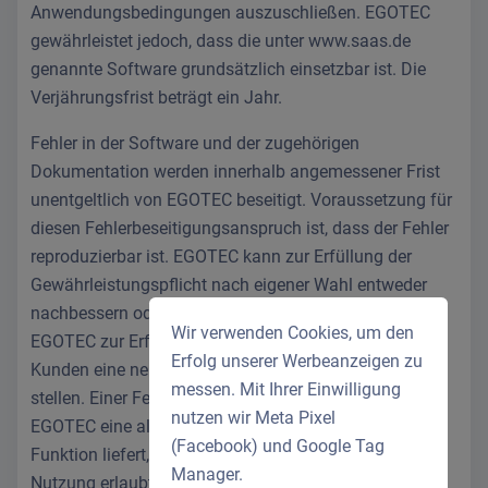
Anwendungsbedingungen auszuschließen. EGOTEC
gewährleistet jedoch, dass die unter www.saas.de
genannte Software grundsätzlich einsetzbar ist. Die
Verjährungsfrist beträgt ein Jahr.
Fehler in der Software und der zugehörigen
Dokumentation werden innerhalb angemessener Frist
unentgeltlich von EGOTEC beseitigt. Voraussetzung für
diesen Fehlerbeseitigungsanspruch ist, dass der Fehler
reproduzierbar ist. EGOTEC kann zur Erfüllung der
Gewährleistungspflicht nach eigener Wahl entweder
nachbessern oder Ersatz liefern. Insbesondere kann
Wir verwenden Cookies, um den
EGOTEC zur Erfüllung der Gewährleistungspflicht dem
Erfolg unserer Werbeanzeigen zu
Kunden eine neue Version der Software zur Verfügung
messen. Mit Ihrer Einwilligung
stellen. Einer Fehlerbeseitigung steht es gleich, wenn
nutzen wir Meta Pixel
EGOTEC eine alternative Lösung zur fehlerhaften
(Facebook) und Google Tag
Funktion liefert, die dem Kunden die vertragsgemäße
Manager.
Nutzung erlaubt.