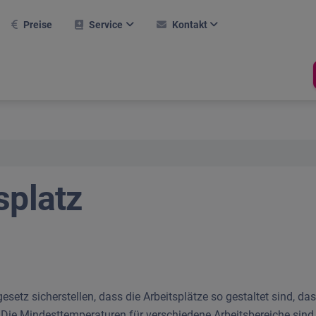
Preise
Service
Kontakt
AQ
Kontaktformular
Weitere Module
rsteinrichtung
Karriere
Hallentool
ktuelle Webinare
Support
Raumverwaltung
Buchungssystem
eferenzen
Newsletter
splatz
Termine
obiler Einsatz
Über Uns
Prüfprotokoll
asksymbol
Compliance
line-Hilfe
rlaubsrechner
hop
tz sicherstellen, dass die Arbeitsplätze so gestaltet sind, dass
Stechuhr
 Die Mindesttemperaturen für verschiedene Arbeitsbereiche sind