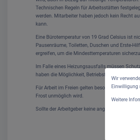
Technischen Regeln für Arbeitsstätten festgeleg
werden. Mitarbeiter haben jedoch kein Recht au
kann.
Eine Bürotemperatur von 19 Grad Celsius ist ni
Pausenräume, Toiletten, Duschen und Erste-Hi
ergreifen, um die Mindesttemperaturen sicherz
Im Falle eines Heizungsausfalls müssen Schutz
haben die Möglichkeit, Betriebsferien zu verhä
Wir verwende
Einwilligung
Für Arbeit im Freien gelten besondere Schutzm
Frost unmöglich wird.
Weitere Info
Sollte der Arbeitgeber keine angemessenen Maßn