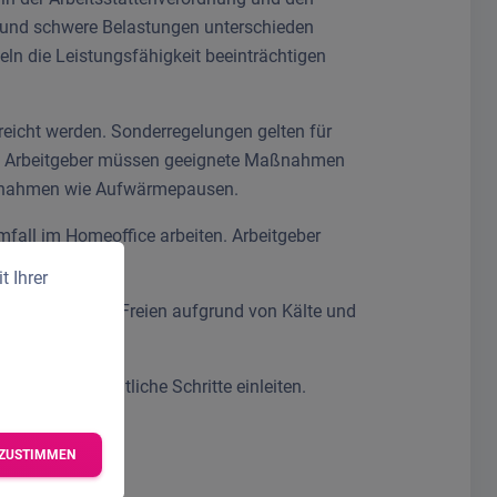
ere und schwere Belastungen unterschieden
ln die Leistungsfähigkeit beeinträchtigen
reicht werden. Sonderregelungen gelten für
d. Arbeitgeber müssen geeignete Maßnahmen
 Maßnahmen wie Aufwärmepausen.
fall im Homeoffice arbeiten. Arbeitgeber
 Ihrer
 die Arbeit im Freien aufgrund von Kälte und
den oder rechtliche Schritte einleiten.
ZUSTIMMEN