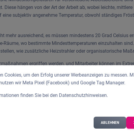
RFID Chip
t. Diese hängen von der Art der Arbeit ab, wobei leichte, mittl
f eine subjektiv angenehme Temperatur, obwohl ständiges Fröste
cht mehr ausreichend, es müssen mindestens 20 Grad Celsius er
lfe-Räume, wo bestimmte Mindesttemperaturen einzuhalten sin
ustellen, wie zusätzliche Heizstrahler oder organisatorische
maßnahmen ergriffen werden, und Mitarbeiter können im Extrem
ngen, wenn die Temperaturen unerträglich werden.
n Cookies, um den Erfolg unserer Werbeanzeigen zu messen. Mit
 nutzen wir Meta Pixel (Facebook) und Google Tag Manager.
aßnahmen, und Betriebe können ein Ausfallgeld beantragen, wenn
rmationen finden Sie bei den
Datenschutzhinweisen
.
ahmen ergreifen, können sich Mitarbeiter an den Betriebsrat wen
ABLEHNEN