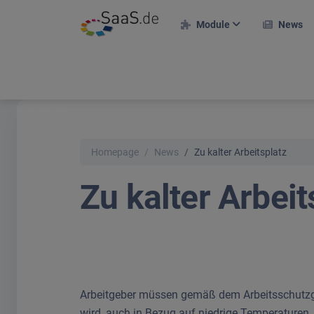
Module
News
F
HR-Module
E
Personalakte
A
Zeiterfassung
Homepage
News
Zu kalter Arbeitsplatz
Urlaubsverwaltung
R
Zu kalter Arbeit
Projekte & Kunden
M
Projekteinsatzplan
T
Reisekosten
On
Bewerberportal
U
Schichtplan
S
Arbeitgeber müssen gemäß dem Arbeitsschutzgese
wird, auch in Bezug auf niedrige Temperaturen.