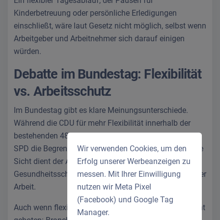
Ein flexibler Tagesablauf, der Pausen für
Kinderbetreuung oder persönliche Erledigungen
einschließt, wäre laut Gesetz nicht möglich, selbst wenn
Arbeitgeber und Arbeitnehmer sich darauf einigen
würden.
Debatte im Bundestag: Flexibilität
vs. Arbeitsschutz
Im Bundestag gibt es klare Meinungsunterschiede.
Während die CDU für mehr Flexibilität innerhalb der
bestehenden 48-Stunden-Woche plädiert, verteidigt die
Wir verwenden Cookies, um den
SPD die Begrenzung der täglichen Arbeitszeit. Aus dere
Erfolg unserer Werbeanzeigen zu
Sicht dient der Acht-Stunden-Tag dem
messen. Mit Ihrer Einwilligung
Gesundheitsschutz und verhindert eine Entgrenzung der
nutzen wir Meta Pixel
Arbeit.
(Facebook) und Google Tag
Auch wenn flexibles Arbeiten gefordert wird, ist Vorsicht
Manager.