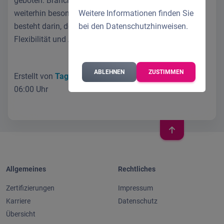
geboten: Branchen wie die Schichtarbeit brauchen
Weitere Informationen finden Sie
weiterhin besonderen Schutz. Die Herausforderung
bei den
Datenschutzhinweisen
.
besteht darin, den richtigen Ausgleich zwischen
Flexibilität und Arbeitsschutz zu finden.
ABLEHNEN
ZUSTIMMEN
Erstellt von
Tagliarina Sabrina
am 05.11.2024 um
06:00 Uhr
Allgemeines
Rechtliches
Zertifizierungen
Impressum
Karriere
Datenschutz
Übersicht